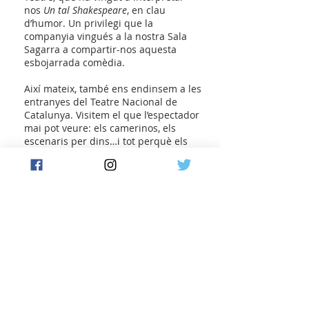
nos
Un tal Shakespeare
, en clau
d’humor. Un privilegi que la
companyia vingués a la nostra Sala
Sagarra a compartir-nos aquesta
esbojarrada comèdia.
Així mateix, també ens endinsem a les
entranyes del Teatre Nacional de
Catalunya. Visitem el que l’espectador
mai pot veure: els camerinos, els
escenaris per dins…i tot perquè els
nostres joves siguin futurs
consumidors de teatre, de cultura. I
per acabar, un agraïment especial al
Taller de Teatre de Casp; als monitors
que fa més de quaranta anys que
altruistament eduquen els infants i
munten obres amb molta feina al
darrere fent tots els papers de l’auca:
escenògrafs, directors, actors,
productors. Enguany, a l’obra que vam
veure a primer d’ESO se’ns van
escapar llàgrimes: l’emoció que va