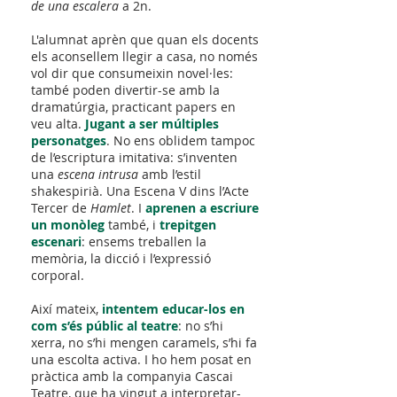
de una escalera
a 2n.
L'alumnat aprèn que quan els docents
els aconsellem llegir a casa, no només
vol dir que consumeixin novel·les:
també poden divertir-se amb la
dramatúrgia, practicant papers en
veu alta.
Jugant a ser múltiples
personatges
. No ens oblidem tampoc
de l’escriptura imitativa: s’inventen
una
escena
intrusa
amb l’estil
shakespirià. Una Escena V dins l’Acte
Tercer de
Hamlet
. I
aprenen a escriure
un monòleg
també, i
trepitgen
escenari
: ensems treballen la
memòria, la dicció i l’expressió
corporal.
Així mateix,
intentem educar-los en
com s’és públic al teatre
: no s’hi
xerra, no s’hi mengen caramels, s’hi fa
una escolta activa. I ho hem posat en
pràctica amb la companyia Cascai
Teatre, que ha vingut a interpretar-