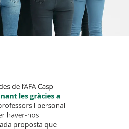
i des de l’AFA Casp
ant les gràcies a
 professors i personal
per haver-nos
cada proposta que