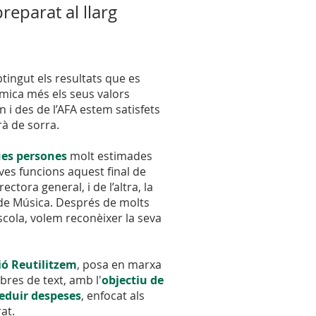
reparat al llarg
ingut els resultats que es
mica més els seus valors
 i des de l’AFA estem satisfets
rà de sorra.
ues persones
molt estimades
ves funcions aquest final de
irectora general, i de l’altra, la
a de Música. Després de molts
cola, volem reconèixer la seva
ó Reutilitzem
, posa en marxa
ibres de text, amb l'
objectiu de
 reduir despeses
, enfocat als
at.