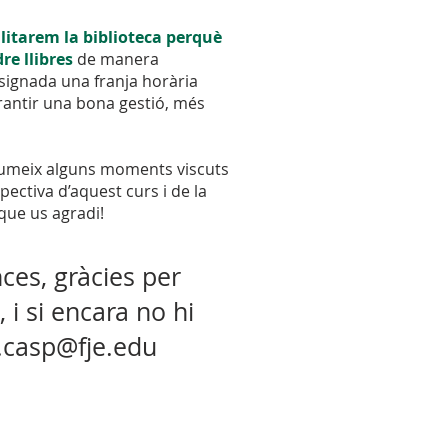
litarem la biblioteca perquè
e llibres
de manera
signada una franja horària
rantir una bona gestió, més
sumeix alguns moments viscuts
pectiva d’aquest curs i de la
que us agradi!
es, gràcies per
 i si encara no hi
.casp@fje.edu