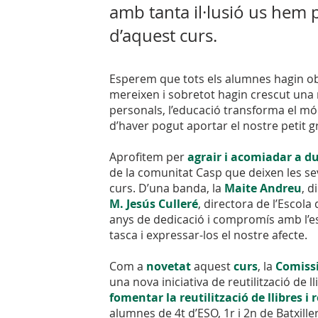
amb tanta il·lusió us hem p
d’aquest curs.
Esperem que tots els alumnes hagin obt
mereixen i sobretot hagin crescut una 
personals, l’educació transforma el món
d’haver pogut aportar el nostre petit g
Aprofitem per
agrair i acomiadar a d
de la comunitat Casp que deixen les se
curs. D’una banda, la
Maite Andreu
, d
M. Jesús Culleré
, directora de l’Escol
anys de dedicació i compromís amb l’es
tasca i expressar-los el nostre afecte.
Com a
novetat
aquest
curs
, la
Comissi
una nova iniciativa de reutilització de ll
fomentar la reutilització de llibres i
alumnes de 4t d’ESO, 1r i 2n de Batxiller